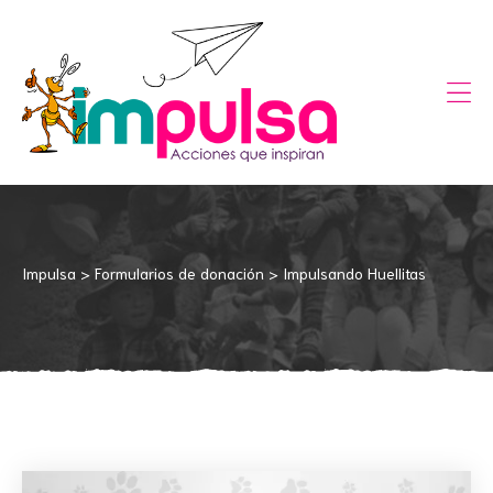
te el
Impulsa
>
Formularios de donación
>
Impulsando Huellitas
ón
pitas