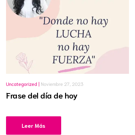
ad
os que
Uncategorized
Noviembre 27, 2023
Frase del día de hoy
Leer Más