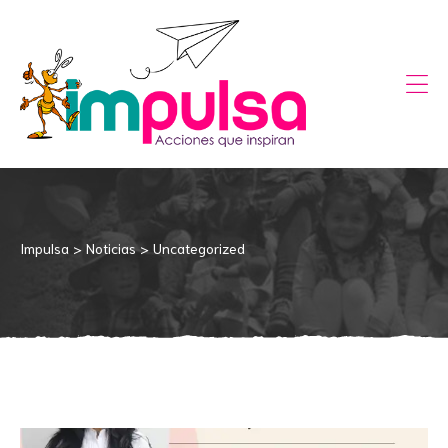
te el
Impulsa
>
Noticias
>
Uncategorized
ón
pitas